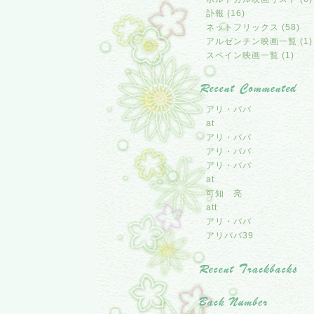
訃報 (16)
ネットフリックス (58)
アルゼンチン映画一覧 (1)
スペイン映画一覧 (1)
アリ・ババ
at
アリ・ババ
アリ・ババ
アリ・ババ
at
可知 亮
att
アリ・ババ
アリババ39