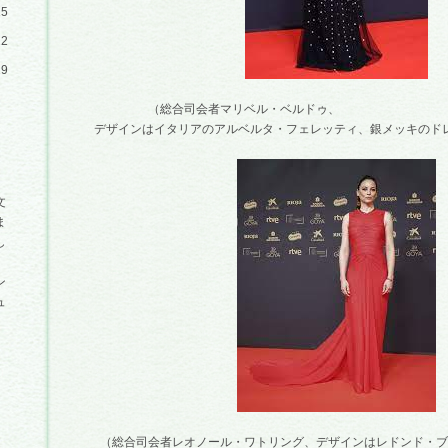
15
22
29
（総合司会者マリベル・ベルドゥ、
デザインはイタリアのアルベルタ・フェレッティ、銀メッキのドレ
文
ま
し
ン
ュ
（総合司会者レオノール・ワトリング、デザインはレドンド・ブ