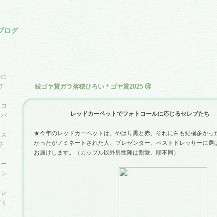
ブログ
ルに
チ
続ゴヤ賞ガラ落穂ひろい＊ゴヤ賞2025 ⑭
―
・コ
レッドカーペットでフォトコールに応じるセレブたち
セバ
★今年のレッドカーペットは、やはり黒と赤、それに白も結構多かっ
にス
かったがノミネートされた人、プレゼンター、ベストドレッサーに選
チ
お届けします。（カップル以外男性陣は割愛、順不同）
ネー
ャン
＝レ
デミ