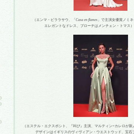
（エンマ・ビララサウ、「
Casa en flames
」で主演女優賞ノミネ
エレガントなドレス、ブローチはメンチェン・トマス）
)
)
)
)
（エステル・エクスポシト、『叫び』主演、マルティン
=
カレロが新
デザインはイギリスのヴィヴィアン・ウエストウッド、宝石ブ