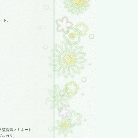
ート、
人監督賞ノミネート、
ルガリ）