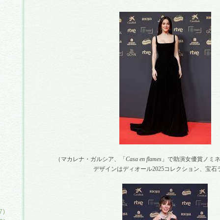
（マカレナ・ガルシア、「
Casa en flames
」で助演女優賞ノミ
デザインはディオール
2025
コレクション、宝石
)