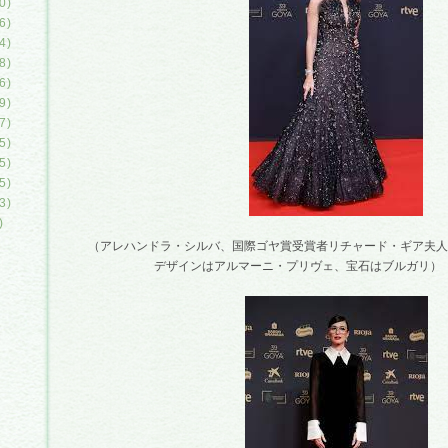
0)
6)
4)
8)
6)
9)
7)
5)
5)
5)
3)
)
（アレハンドラ・シルバ、国際ゴヤ賞受賞者リチャード・ギア夫人
デザインはアルマーニ・プリヴェ、宝石はブルガリ）