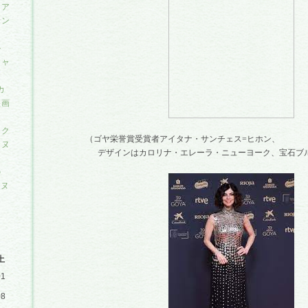
リア
サン
ル
チャ
カ
映画
・ク
（ゴヤ栄誉賞受賞者アイタナ・サンチェス
=
ヒホン、
ンヌ
デザインはカロリナ・エレーラ・ニューヨーク、宝石ブル
の
ンヌ
土
01
08