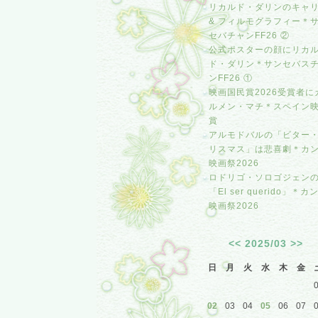
リカルド・ダリンのキャ
& フィルモグラフィー＊
セバチャンFF26 ②
公式ポスターの顔にリカ
ド・ダリン＊サンセバス
ンFF26 ①
映画国民賞2026受賞者に
ルメン・マチ＊スペイン
賞
アルモドバルの「ビター
リスマス」は悲喜劇＊カ
映画祭2026
ロドリゴ・ソロゴジェン
「El ser querido」＊カ
映画祭2026
<<
2025/03
>>
日
月
火
水
木
金
02
03
04
05
06
07