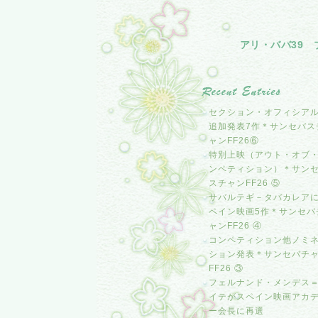
アリ・ババ39 
セクション・オフィシア
追加発表7作＊サンセバス
ャンFF26⑥
特別上映（アウト・オブ
ンペティション）＊サン
スチャンFF26 ⑤
サバルテギ－タバカレア
ペイン映画5作＊サンセバ
ャンFF26 ④
コンペティション他ノミ
ション発表＊サンセバチ
FF26 ③
フェルナンド・メンデス
イテがスペイン映画アカ
ー会長に再選