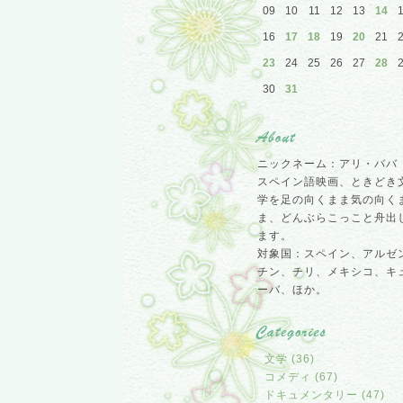
09
10
11
12
13
14
16
17
18
19
20
21
23
24
25
26
27
28
30
31
ニックネーム：アリ・ババ
スペイン語映画、ときどき
学を足の向くまま気の向く
ま、どんぶらこっこと舟出
ます。
対象国：スペイン、アルゼ
チン、チリ、メキシコ、キ
ーバ、ほか。
文学 (36)
コメディ (67)
ドキュメンタリー (47)