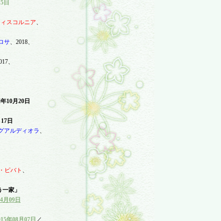
15
日
ティスコルニア
、
ロサ
、
2018
、
017
、
、
同年
10
月
20
日
月
17
日
グアルディオラ
、
・ピバト
、
う一家
」
4
月
0
9
日
015
年
08
月
07
日
／