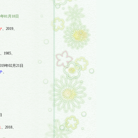
0
年
01
月
18
日
ヤ
、
2019
、
、
1985
、
019
年
02
月
21
日
チ
、
、
日
ス
、
2018
、