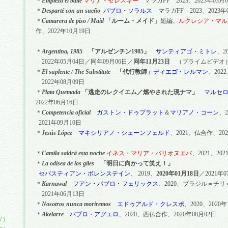
＊
Empieza el baile
マリナ・セレスキー
マラガ
FF
2023
、
2023
年
03
月
0
＊
Despart
é
con un sue
ñ
o
パブロ・ソラルス
マラガ
FF
2023
、
2023
年
＊
Camarera de piso /
Maid
「ルーム・メイド」
短編、
ルクレシア・マル
作、
2022
年
10
月
19
日
＊
Argentina, 1985
「アルゼンチン1985」
サンティアゴ・ミトレ
、
2
2022年05月04日／同
年
09
月
06
日／
同年11月23日
（プライムビデオ
＊
El suplente / The Substitute
「代行教師」
ディエ
ゴ・レルマン
、
2022
2022
年
08
月
09
日
＊
Plata Quemada
「逃走のレクイエム／燃やされた現ナマ」
マルセ
2022
年
06
月
16
日
＊
Competencia oficial
ガストン・ドゥプラット
＆
マリアノ・コーン
、
2
2021
年
09
月
10
日
＊
Jesús López
マキシリアノ・シェーンフェルド
、
2021
、仏合作、
202
＊
Camila saldrá esta noche
イネス・マリア・バリオヌエバ
、
2021
、
202
＊
La odisea de los giles
「明日に向かって笑え！」
セバスティアン・ボレンステイン
、
2019
、
2020
年
01
月
18
日
／
2021
年
0
＊
Karnawal
フアン・パブロ・フェリックス
、
2020
、ブラジル＝チリ
2021
年
06
月
13
日
＊
Nosotros nunca moriremos
エドゥアルド・クレスポ
、
2020
、
2020
年
＊
Akelarre
パブロ・アグエロ
、
2020
、
西仏合作、
2020
年
08
月
02
日
)