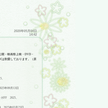
2020年05月04日
14:42
公開・映画祭上映・
DVD
・
ズは割愛しております。
（原
25
、
025
年
09
月
13
日
ガ
FF
2025
、
4
、
2025
年
03
月
23
日