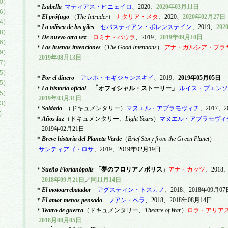
0)
＊
Isabella
マティアス・ピニェイロ
、
2020
、
2020
年
03
月
11
日
6)
＊
El pr
ó
fugo
（
The Intruder
）
ナタリア・メタ
、
2020
、
2020
年
02
月
27
日
4)
＊
La odisea de los giles
セバスティアン・ボレンステイン
、
2019
、
202
8)
＊
De nuevo otra vez
ロミナ・パウラ
、
2019
、
2019
年
09
月
10
日
6)
＊
Las buenas intenciones
（
The Good Intentions
）
アナ・ガルシア・ブラ
9)
2019
年
08
月
13
日
7)
5)
＊
Por el dinero
アレホ・モギジャンスキイ
、
2019
、
2019
年
05
月
05
日
5)
＊
La historia oficial
「オフィシャル・ストーリー」
ルイス・プエンソ
5)
2019
年
03
月
31
日
3)
＊
Soldado
（ドキュメンタリー）
マヌエル・アブラモヴィチ
、
2017
、
2
)
＊
A
ñ
os luz
（ドキュメンタリー、
Light Years
）
マヌエル・アブラモヴィ
2019
年
02
月
21
日
＊
Breve historia del Planeta Verde
（
Brief Story from the Green Planet
）
サンティアゴ・ロサ
、
2019
、
2019
年
02
月
19
日
＊
Sue
ñ
o Florian
ó
polis
「夢のフロリアノポリス」
アナ・カッツ
、
2018
2018
年
09
月
21
日
／
同
11
月
14
日
＊
El motoarrebatador
アグスティン・トスカノ
、
2018
、
2018
年
09
月
07
＊
El amor menos pensado
フアン・ベラ
、
2018
、
2018
年
08
月
14
日
＊
Teatro de guerra
（ドキュメンタリー、
Theatre of War
）
ロラ・アリア
2018
月
08
月
05
日