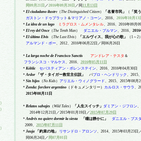
同
09
月
21
日
／
2016
年
09
月
20
日
／
同
11
月
13
日
＊
El ciudadano ilustr
e
（
The Distinguished Citizen
）
「名誉市民」
（
「笑
ガストン・ドゥプラット
＆
マリアノ・コーン
、
2016
、
2016
年
10
月
13
＊
La idea de un lago
ミラグロス・ムメンタレル
、
2016
、
2016
年
09
月
0
＊
El rey del Once
（
The Tenth Man
）
ダニエル・ブルマン
、
2016
、
2016
＊
El
ú
ltimo Elvis
（
The Last Elvis
）
「エルヴィス、我が心の歌」
（
1
～
2
アルマンド・ボー
、
2012
、
2016
年
06
月
22
日／同
06
月
26
日
)
＊
La larga noche de Francisco Sanctis
アンドレア・テスタ
＆
フランシスコ・マルケス
、
2016
、
2016
年
05
月
11
日
＊
K
ó
blic
セバスティアン・ボレンステイン
、
2016
、
2016
年
04
月
30
日
＊
Ardor
「ザ・タイガー救世主伝説」
パ
ブロ・ヘンドリック
、
2015
＊
Sin hijos
（
No Kids
）
アリエル・ウィノグラード
、
2015
、
2015
年
08
月
2
＊
Zonda: forclore argentino
（ドキュメンタリー）
カルロス・サウラ
、
2
2015
年
08
月
11
日
)
＊
Relatos salvajes
（
Wild Tales
）
「
人生スイッチ
」
ダミアン・ジフロン
、
)
2014
年
12
月
21
日／
2015
年
01
月
19
日／
2015
年
0
7
月
29
日
＊
Andr
é
s no quiere dormir la siesta
「
瞳は静かに
」
ダニエル・ブス
2009
、
2015
年
0
7
月
11
日
)
＊
Jauja
「約束の地」
リサンドロ・アロンソ
、
2014
、
2015
年
03
月
23
日
同
06
月
24
日／
同
07
月
01
日