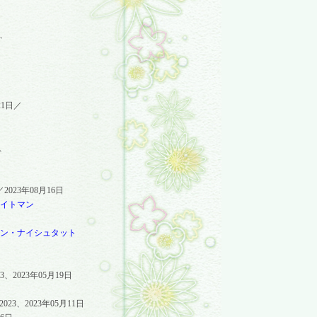
、
21
日／
、
／
2023
年
08
月
16
日
イトマン
ン・ナイシュタット
3
、
2023
年
05
月
19
日
2023
、
2023
年
05
月
11
日