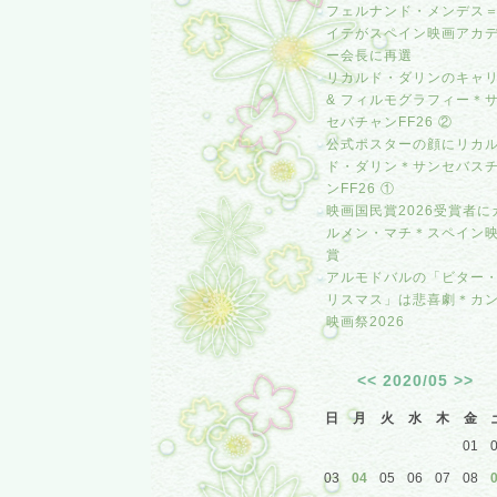
フェルナンド・メンデス
イテがスペイン映画アカ
ー会長に再選
リカルド・ダリンのキャ
& フィルモグラフィー＊
セバチャンFF26 ②
公式ポスターの顔にリカ
ド・ダリン＊サンセバス
ンFF26 ①
映画国民賞2026受賞者に
ルメン・マチ＊スペイン
賞
アルモドバルの「ビター
リスマス」は悲喜劇＊カ
映画祭2026
<<
2020/05
>>
日
月
火
水
木
金
01
03
04
05
06
07
08