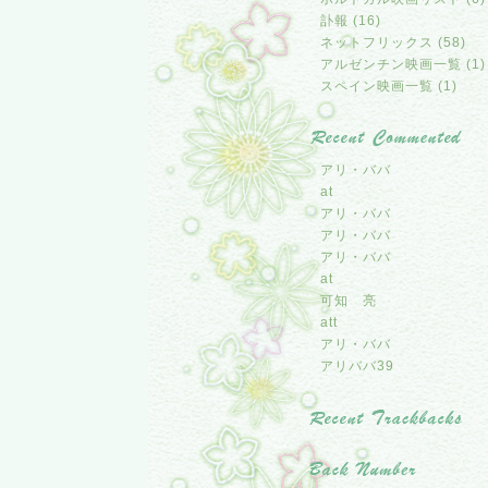
訃報 (16)
ネットフリックス (58)
アルゼンチン映画一覧 (1)
スペイン映画一覧 (1)
アリ・ババ
at
アリ・ババ
アリ・ババ
アリ・ババ
at
可知 亮
att
アリ・ババ
アリババ39