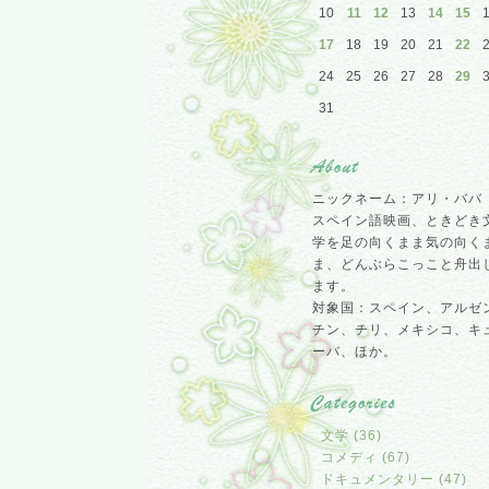
10
11
12
13
14
15
17
18
19
20
21
22
24
25
26
27
28
29
31
ニックネーム：アリ・ババ
スペイン語映画、ときどき
学を足の向くまま気の向く
ま、どんぶらこっこと舟出
ます。
対象国：スペイン、アルゼ
チン、チリ、メキシコ、キ
ーバ、ほか。
文学 (36)
コメディ (67)
ドキュメンタリー (47)