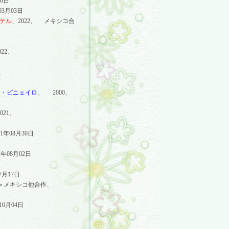
6
日
03
月
03
日
テル
、
2022
、 メキシコ合
022
、
）
、
ロ・ピニェイロ
、
2000
、
021
、
1
年
08
月
30
日
1
年
08
月
02
日
7
月
17
日
＝メキシコ他合作、
10
月
04
日