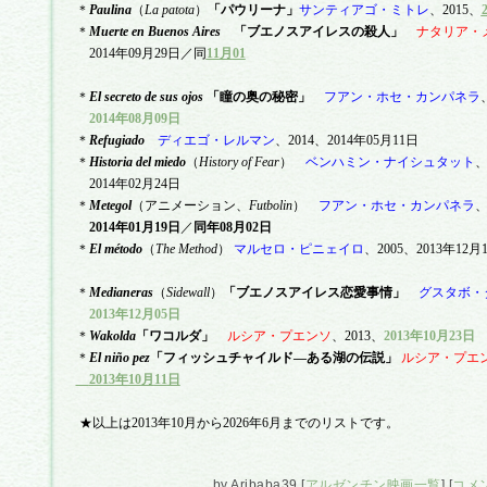
＊
Paulina
（
La patota
）
「パウリーナ」
サンティアゴ・ミトレ
、
2015
、
＊
Muerte en Buenos Aires
「ブエノスアイレスの殺人」
ナタリア・
2014
年
09
月
29
日／同
11
月
01
＊
El secreto de sus ojos
「瞳の奥の秘密」
フアン・ホセ・カンパネラ
2014
年
08
月
09
日
＊
Refugiado
ディエゴ・レルマン
、
2014
、
2014
年
05
月
11
日
＊
Historia del miedo
（
History of Fear
）
ベンハミン・ナイシュタット
2014
年
02
月
24
日
＊
Metegol
（アニメーション、
Futbolin
）
フアン・ホセ・カンパネラ
2014
年
01
月
19
日
／
同年
08
月
02
日
＊
El m
é
todo
（
The Method
）
マルセロ・ピニェイロ
、
2005
、
2013
年
12
月
＊
Medianeras
（
Sidewall
）
「ブエノスアイレス恋愛事情」
グスタボ・
2013
年
12
月
05
日
＊
Wakolda
「ワコルダ」
ルシア・プエンソ
、
2013
、
2013
年
10
月
23
日
＊
El ni
ñ
o pez
「
フィッシュチャイルド
―ある湖の伝説
」
ルシア・プエ
2013
年
10
月
11
日
★以上は2013年10月から2026年6月までのリストです。
by
Aribaba39
[
アルゼンチン映画一覧
]
[
コメン