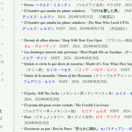
＝レ
＊
Perros
ヘラルド・ミヌッティ
（ウルグアイ合作）マラガ
FF
、
2025
デミ
＊
El hombre que amaba los platos voladores
「
UFO
を愛した男」
SSIF
ディエゴ・レルマン
2024
、
2024
年
10
月
31
日 （
N
鑑賞記）
リア
＊
El hombre que amaba los platos voladores / The Man Who Loved UFOs
サン
ディエゴ・レルマン
SSIFF
、
2024
、
2024
年
08
月
17
日 （作品紹介）
ル
＊
Dormir de olhos abertos / Sleep With Your Eyes Open
（ブラジル＝独
チャ
ネレ・ヴォーラッツ
SSIFF
、
2024
、
2024
年
08
月
29
日
＊
Los domingos mueren m
á
s personas / Most People Die on Sundays
（伊
カ
イエア・サイド
SSIFF
、
2024
、
2024
年
08
月
29
日
映画
＊
Quizás es cierto lo que dicen de nosotras / Maybe
It
’
s True What They Sa
（チリ＝西）
カミロ・ペセラ
、
ソフィア・パロマ・ゴメス
SSIFF
・ク
＊
Sim
ó
n de la monta
ñ
a / Simon of the Mountain
（チリ＝ウルグアイ＝メ
ンヌ
フェデリコ・ルイス
SSIFF
、
2024
、
2024
年
08
月
29
日
＊
El jocky / Kill The Jocky
（メキシコ＝西＝デンマーク＝米）
ルイス・
2024
、
2024
年
08
月
29
日
＊
El aroma del pasto recien cortado / The Freshly Cut Grass
土
（ウルグアイ＝米＝メキシコ＝独）
セリナ・ムルガ
SSIFF
、
2024
＊
Reas
（ドキュメンタリー、独＝スイス合作）
ロラ・アリアス
SSIF
02
2024
年
08
月
20
日
09
＊
Descansar en paz / Rest in Peace
「安らかに眠れ」
セバスティアン・ボ