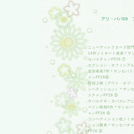
アリ・ババ39 
ニューディレクターズ部
14作ノミネート発表＊サ
セバスチャンFF26 ⑦
セクション・オフィシア
追加発表7作＊サンセバス
ャンFF26⑥
特別上映（アウト・オブ
ンペティション）＊サン
スチャンFF26 ⑤
サバルテギ－タバカレア
ペイン映画5作＊サンセバ
ャンFF26 ④
コンペティション他ノミ
ション発表＊サンセバチ
FF26 ③