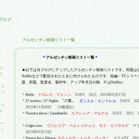
ブログ
アルゼンチン映画リスト一覧
―
門
ン
＊
アルゼンチン映画リスト一覧
＊
ルに
★以下は当ブログにアップしたアルゼンチン映画リストです。邦題は
チ
Netflix
などで配信されたときに付けられたものです。短編・
TV
シリー
題、邦題、監督名、製作年、アップ年月日の順、
N
は
Netflix
）
・コ
セバ
＊
Bel
é
n
ドロレス・フォンシ
SSIFF
、
2025
、
2025
年
02
月
17
日
＊
27 noches / 27 Nights
「
27
夜」
ダニエル・エンドレル
SSIFF
、
20
にス
2025
年
11
月
06
日
（
N
鑑賞記）
チ
＊
Nuestra tierra / Landmarks
ルクレシア・マルテル
SSIFF
、
2025
、
2
ネー
＊
Culpa cero
ヴァレリア・ベルトゥチェリ
、
モラ・エリサルデ
マラ
ャン
2025
年
03
月
23
日
＊
Nunca fui a Disney
マティルデ・トゥテ・ヴィサニ
マラガ
FF
202