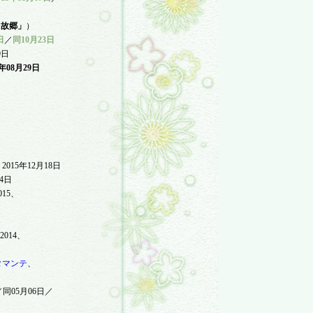
う故郷」
）
日
／
同
10
月
23
日
9
日
年
08
月
29
日
）
、
2015
年
12
月
18
日
4
日
015
、
2014
、
タマンテ
、
／同
05
月
06
日／