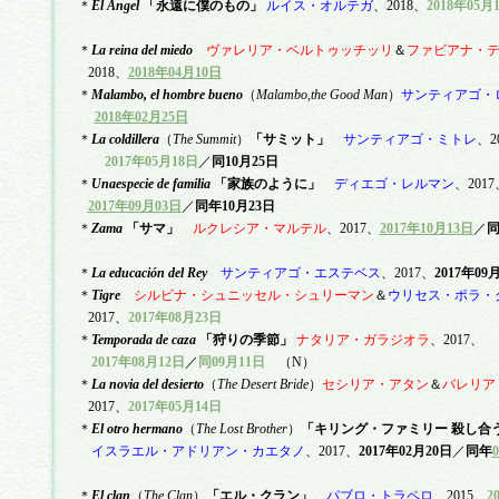
＊
El
Á
ngel
「永遠に僕のもの」
ルイス・オルテガ
、
2018
、
2018
年
05
月
＊
La reina del miedo
ヴァレリア・ベルトゥッチッリ
＆
ファビアナ・
2018
、
2018
年
04
月
10
日
＊
Malambo, el hombre bueno
（
Malambo,the Good Man
）
サンティアゴ・
2018
年
02
月
25
日
＊
La coldillera
（
The Summit
）
「サミット」
サンティアゴ・ミトレ
、
2
2017
年
05
月
18
日
／
同
10
月
25
日
＊
Unaespecie de familia
「家族のように」
ディエゴ・レルマン
、
2017
2017
年
0
9
月
0
3
日
／
同年
10
月
23
日
＊
Zama
「サマ」
ルクレシア・マルテル
、
2017
、
2017
年
10
月
13
日
／
＊
La
educaci
ó
n
del Rey
サンティアゴ・エステベス
、
2017
、
2017
年
09
＊
T
igre
シルビナ・シュニッセル・シュリーマン
＆
ウリセス・ポラ・
2017
、
2017
年
08
月
23
日
＊
Temporada de caza
「狩りの季節」
ナタリア・ガラジオラ
、
2017
、
2017
年
08
月
12
日
／
同
09
月
11
日
（
N
）
＊
La novia del desierto
（
The Desert Bride
）
セシリア・アタン
＆
バレリア
2017
、
2017
年
05
月
14
日
＊
El otro hermano
（
The Lost Brother
）
「
キリング・ファミリー
殺し合
イスラエル・アドリアン・カエタノ
、
2017
、
2017
年
02
月
20
日
／
同年
0
＊
El clan
（
The Clan
）
「
エル・クラン
」
パブロ・トラペロ
、
2015
、
2