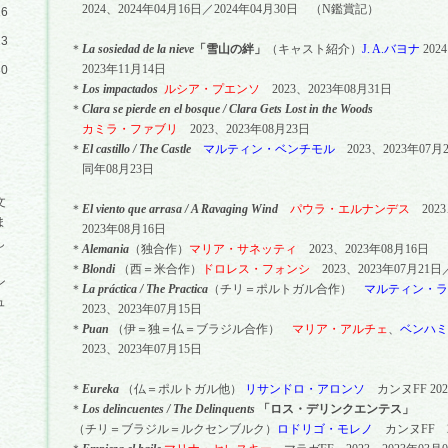
2024
、
2024
年
04
月
16
日／
2024
年
04
月
30
日 （
N
鑑賞記）
16
23
＊
La sosiedad de la nieve
「雪山の絆」
（キャスト紹介）
J. A.
バヨナ
2024
2023
年
11
月
14
日
30
＊
Los impactados
ルシア・プエンソ
2023
、
2023
年
08
月
31
日
＊
Clara se pierde en el bosque / Clara Gets Lost in the Woods
カミラ・ファブリ
2023
、
2023
年
08
月
23
日
＊
El castillo / The Castle
マルティン・ベンチモル
2023
、
2023
年
07
月
同年
08
月
23
日
文
＊
El viento que arrasa / A Ravaging Wind
パウラ・エルナンデス
2023
ま
2023
年
08
月
16
日
し
＊
Alemania
（独合作）
マリア・サネッティ
2023
、
2023
年
08
月
16
日
＊
Blondi
（西＝米合作）
ドロレス・フォンシ
2023
、
2023
年
07
月
21
日
ン
＊
La p
rá
ctica / The Practica
（チリ＝ポルトガル合作）
マルティン・ラ
ュ
2023
、
2023
年
07
月
15
日
＊
Puan
（伊＝独＝仏＝ブラジル合作）
マリア・アルチェ
、
ベンハミ
2023
、
2023
年
07
月
15
日
＊
Eureka
（仏＝ポルトガル他）
リサンドロ・アロンソ
カンヌ
FF
202
＊
Los delincuentes / The Delinquents
「ロス・デリンクエンテス」
（チリ＝ブラジル＝ルクセンブルク）
ロドリゴ・モレノ
カンヌ
FF