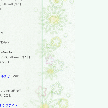
、
2025
年
03
月
23
日
F、
合作）
＝西合作）
y About Us
、
2024
、
2024
年
08
月
29
日
キシコ）
オルテガ
SSIFF
、
、
2024
年
08
月
20
日
F
、
2024
、
レンステイン